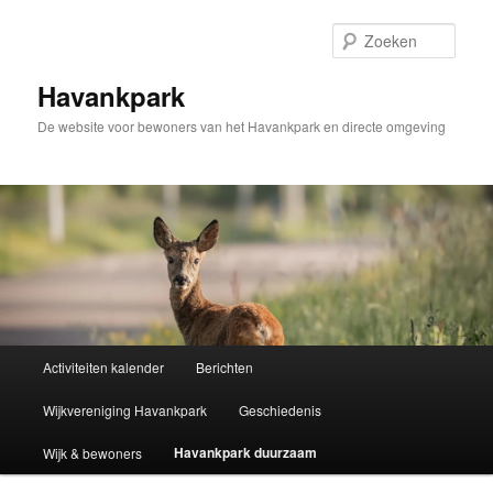
Spring
naar
Zoek
de
primaire
Havankpark
inhoud
De website voor bewoners van het Havankpark en directe omgeving
Hoofdmenu
Activiteiten kalender
Berichten
Wijkvereniging Havankpark
Geschiedenis
Havankpark duurzaam
Wijk & bewoners