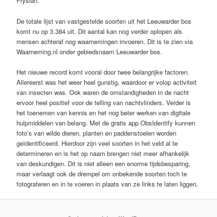
Fryslân.
De totale lijst van vastgestelde soorten uit het Leeuwarder bos
komt nu op 3.384 uit. Dit aantal kan nog verder oplopen als
mensen achteraf nog waarnemingen invoeren. Dit is te zien via
Waarneming.nl onder gebiedsnaam Leeuwarder bos.
Het nieuwe record komt vooral door twee belangrijke factoren.
Allereerst was het weer heel gunstig, waardoor er volop activiteit
van insecten was. Ook waren de omstandigheden in de nacht
ervoor heel positief voor de telling van nachtvlinders. Verder is
het toenemen van kennis en het nog beter werken van digitale
hulpmiddelen van belang. Met de gratis app ObsIdentify kunnen
foto’s van wilde dieren, planten en paddenstoelen worden
geïdentificeerd. Hierdoor zijn veel soorten in het veld al te
determineren en is het op naam brengen niet meer afhankelijk
van deskundigen. Dit is niet alleen een enorme tijdsbesparing,
maar verlaagt ook de drempel om onbekende soorten toch te
fotograferen en in te voeren in plaats van ze links te laten liggen.